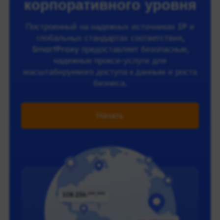
корпоративного уровня
Построенный на надежных источниках IP и
глобальных стандартах соответствия,
SmartProxy предоставляет безопасные,
надежные прокси-услуги для
масштабируемого доступа к данным и роста
бизнеса.
Начать