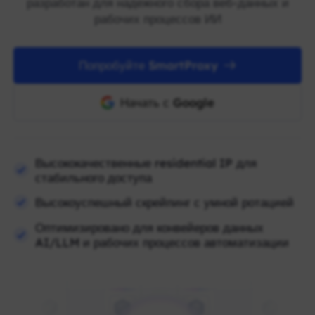
разработан для надежного сбора веб-данных и
рабочих процессов ИИ
Попробуйте SmartProxy
Начать с Google
Высококачественные residential IP для
стабильного доступа
Высокоуспешный скрейпинг с умной ротацией
Оптимизировано для конвейеров данных
AI/LLM и рабочих процессов автоматизации