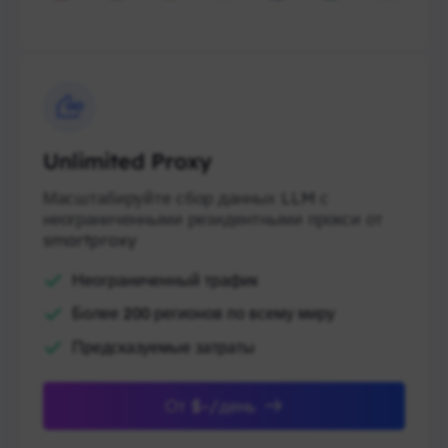
Unlimited Proxy
Масштабируйте сбор данных LLM с
неограниченными резидентными прокси от
smartproxy
Неограниченный трафик
Более 200 регионов по всему миру
Предсказуемые затраты
От $-/день