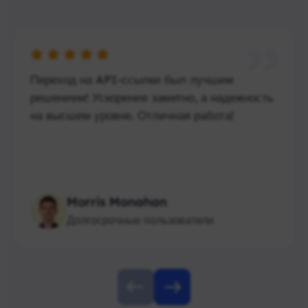
Переход на API-ссылки был лучшим
решением! Ускорение заметно, а надежность
на высшем уровне. Отличная работа!
Morris Monahan
Долгосрочные пользователи