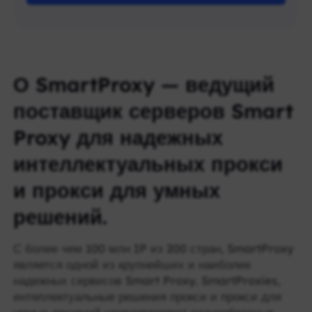
О SmartProxy — ведущий
поставщик серверов Smart
Proxy для надежных
интеллектуальных прокси
и прокси для умных
решений.
С более чем 100 млн IP из 200 стран, SmartProxy
является одной из крупнейших и наиболее
надежных сервисов Smart Proxy. SmartProxies,
интеллектуальные решения прокси и прокси для