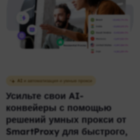
AI и автоматизация и умные прокси
Усильте свои AI-
конвейеры с помощью
решений умных прокси от
SmartProxy для быстрого,