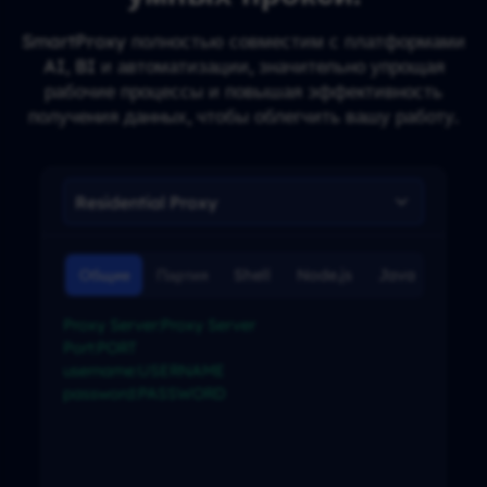
SmartProxy полностью совместим с платформами
AI, BI и автоматизации, значительно упрощая
рабочие процессы и повышая эффективность
получения данных, чтобы облегчить вашу работу.
Общие
Партия
Shell
Node.js
Java
C#
Proxy Server:Proxy Server

Port:PORT

username:USERNAME

password:PASSWORD
