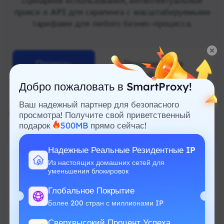
сценариев использования, интеллектуальные
прокси и API для скрапинга с масштабируемыми
тарифами для любого бизнес-процесса.
Прокси-
Решения для
сервисы
скрейпинга
Добро пожаловать в SmartProxy!
Ваш надежный партнер для безопасного
Быстрые и крупные прокси-решения
просмотра! Получите свой приветственный
подарок
500MB
прямо сейчас!
Надежные Реальные Резидентные IP
Из настоящих домашних сетей для
уменьшения блокировок
Residential Proxy
Глобальное Покрытие
Интеллектуальные прокси, разработанные
Более 200 стран с миллионами IP
для плавного и надежного сбора данных.
Сверхвысокий Процент Успеха