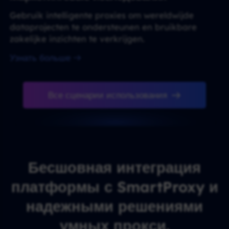
Gebruik intelligente proxies om wereldwijde
dataprojecten te ondersteunen en bruikbare
zakelijke inzichten te verkrijgen.
Узнать больше
Все сценарии использования
Бесшовная интеграция
платформы с SmartProxy и
надежными решениями
умных прокси.