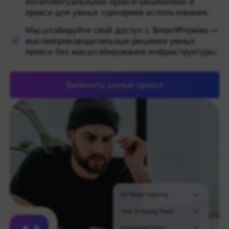
интеллектуальными прокси-решениями и
прокси для умных сценариев использования.
Масштабируйте свой доступ с SmartProxies —
высокопроизводительные решения умных
прокси без масштабирования инфраструктуры.
Включить умные прокси