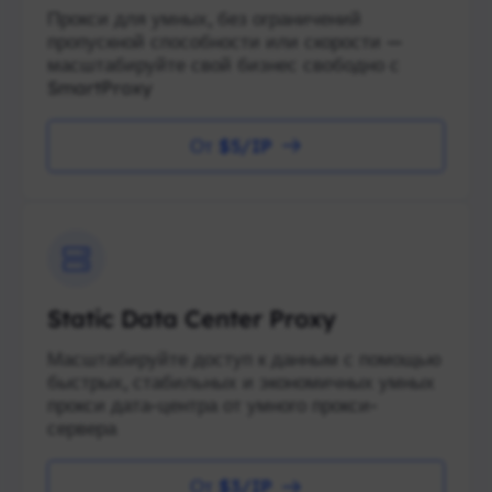
Прокси для умных, без ограничений
пропускной способности или скорости —
масштабируйте свой бизнес свободно с
SmartProxy
От $5/IP
Static Data Center Proxy
Масштабируйте доступ к данным с помощью
быстрых, стабильных и экономичных умных
прокси дата-центра от умного прокси-
сервера
От $3/IP