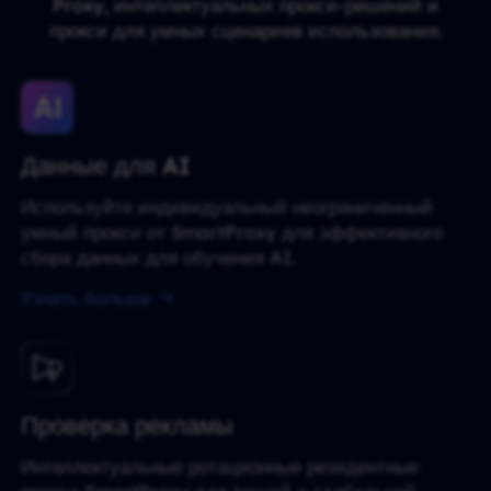
Proxy, интеллектуальных прокси-решений и
прокси для умных сценариев использования.
Данные для AI
Используйте индивидуальный неограниченный
умный прокси от SmartProxy для эффективного
сбора данных для обучения AI.
Узнать больше
Проверка рекламы
Интеллектуальные ротационные резидентные