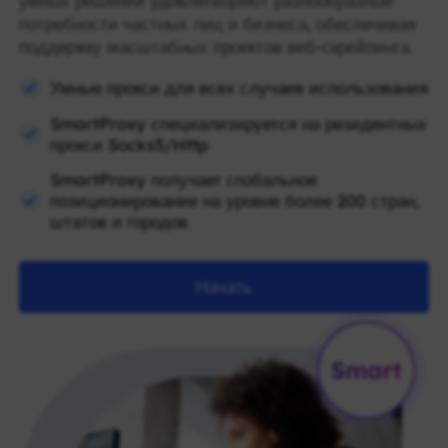
умных решений удовлетворяют разнообразные
потребности частных лиц и бизнеса, обеспечивая
поддержку масштабных проектов веб-скрейпинга.
Умные прокси для всех случаев использования
SmartProxy специализируется на резидентных
прокси Socks5/Http
SmartProxy получает глобальное
позиционирование на уровне более 200 стран,
штатов и городов
Начать