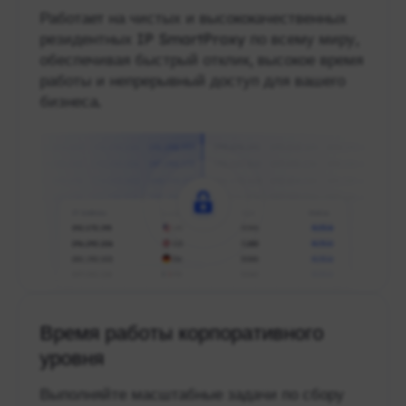
Работает на чистых и высококачественных
резидентных IP SmartProxy по всему миру,
обеспечивая быстрый отклик, высокое время
работы и непрерывный доступ для вашего
бизнеса.
Время работы корпоративного
уровня
Выполняйте масштабные задачи по сбору