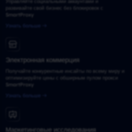
Управляйте социальными аккаунтами и
развивайте свой бизнес без блокировок с
SmartProxy
Узнать больше
Электронная коммерция
Получайте конкурентные инсайты по всему миру и
оптимизируйте цены с обширным пулом прокси
SmartProxy
Узнать больше
Маркетинговые исследования