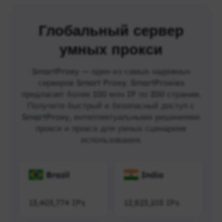
Глобальный сервер
умных прокси
SmartProxy — один из самых надежных
серверов Smart Proxy. SmartProxies
предлагает более 100 млн IP по 200 странам.
Получите быстрый и безопасный доступ с
SmartProxy, интеллектуальными решениями
прокси и прокси для умных сценариев
использования.
Brazil
India
13,403,774
IPs
12,823,103
IPs