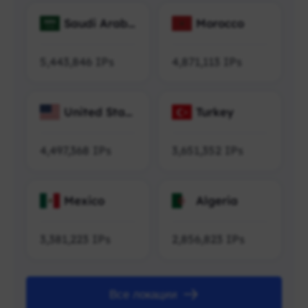
Saudi Arabi
Morocco
a
5,443,846
IPs
4,871,113
IPs
United Stat
Turkey
es
4,497,368
IPs
3,651,352
IPs
Mexico
Algeria
3,381,223
IPs
2,856,823
IPs
Все локации