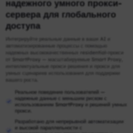
надежного умного прокси-
сервера для глобального
доступа
Интегрируйте реальные данные в ваши AI и
автоматизированные процессы с помощью
надежных высококачественных residential-прокси
от SmartProxy — масштабируемые Smart Proxy,
интеллектуальные прокси решения и прокси для
умных сценариев использования для поддержки
вашего роста.
Реальное поведение пользователей —
надежные данные с меньшим риском с
использованием SmartProxy и решений умных
прокси.
Разработано для непрерывной автоматизации
и высокой параллельности с