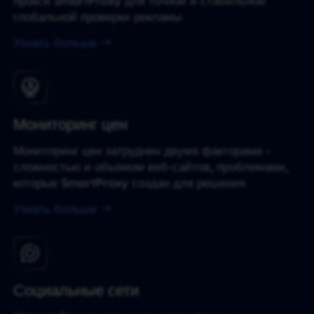
прокси SmartProxy для точной и стабильной
глобальной проверки рекламы
Узнать больше
Мониторинг цен
Мониторинг цен затруднен двумя факторами -
сложностью и объемом веб-сайтов, проблемами,
которые SmartProxy создан для решения
Узнать больше
Социальные сети