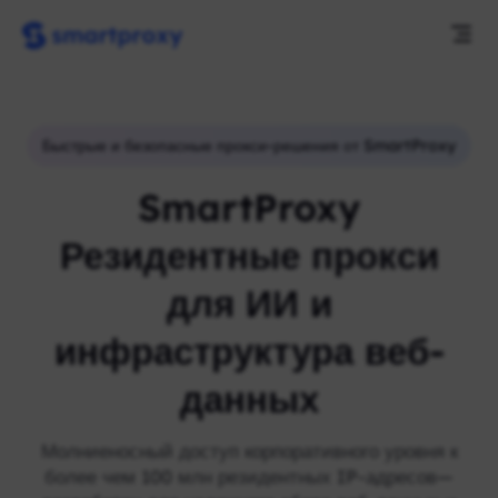
Быстрые и безопасные прокси-решения от SmartProxy
SmartProxy
Резидентные прокси
для ИИ и
инфраструктура веб-
данных
Молниеносный доступ корпоративного уровня к
более чем 100 млн резидентных IP-адресов—