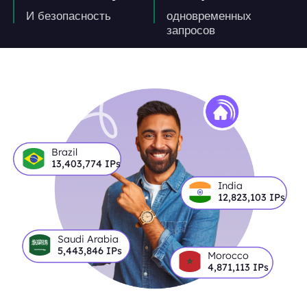
И безопасность
одновременных
запросов
Brazil
13,403,774
IPs
India
12,823,103
IPs
Saudi Arabia
5,443,846
IPs
Morocco
4,871,113
IPs