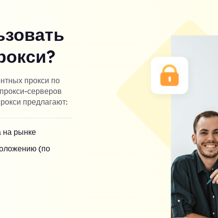
ьзовать
рокси?
ентных прокси по
 прокси-серверов
рокси предлагают:
 на рынке
положению (по