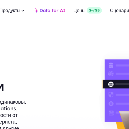
Продукты
Data for AI
Цены
Сценари
$-/GB
o
и
 одинаковы.
ations,
ости от
ернета,
 другие.