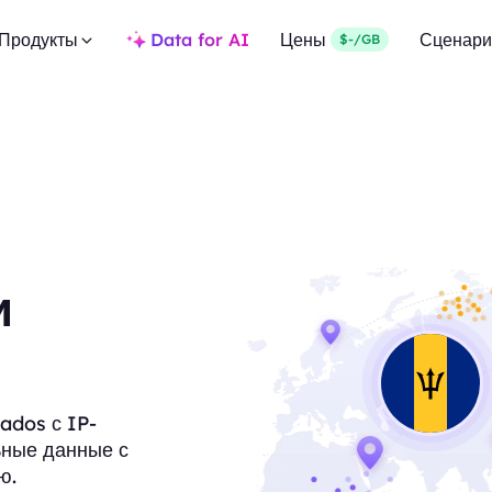
Продукты
Data for AI
Цены
Сценари
$-/GB
и
bados с IP-
ьные данные с
ю.