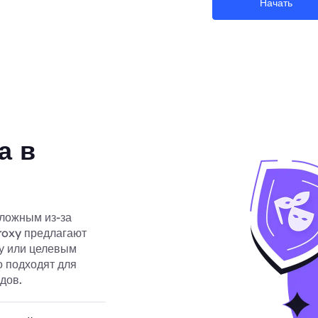
Начать
а в
ложным из-за
roxy предлагают
ку или целевым
о подходят для
дов.