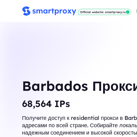
Official website: smartproxy.ru
Barbados Прокс
68,960
IPs
Получите доступ к residential прокси в Bar
адресами по всей стране. Собирайте локал
надежным соединением и высокой скорость