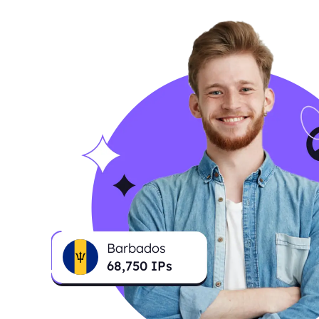
Barbados
68,960
IPs