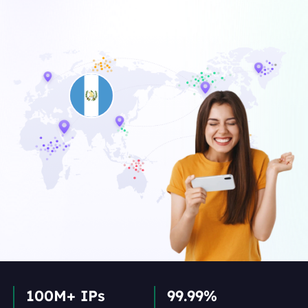
100M+ IPs
99.99%