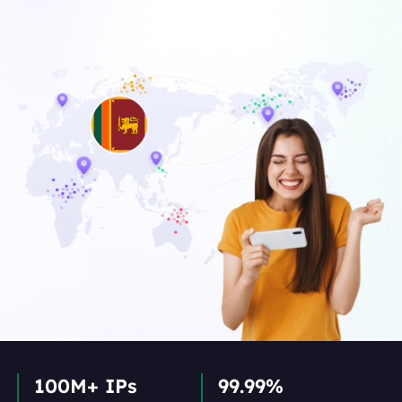
100M+ IPs
99.99%