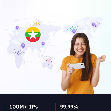
100M+ IPs
99.99%